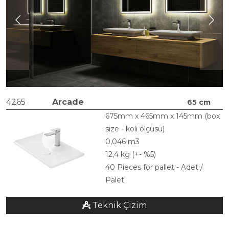
4265
Arcade
65 cm
675mm x 465mm x 145mm (box
size - koli ölçüsü)
0,046 m3
12,4 kg (+- %5)
40 Pieces for pallet - Adet /
Palet
Teknik Çizim