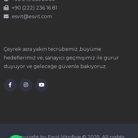
+90 (222) 236 16 81
esvit@esvit.com
Çeyrek asra yakın tecrübemiz ,büyüme
hedeflerimiz ve, sanayici geçmişimiz ile gurur
duyuyor ve geleceğe güvenle bakıyoruz.
Copyright by Esvit Vitrifiye © 2025. All rights